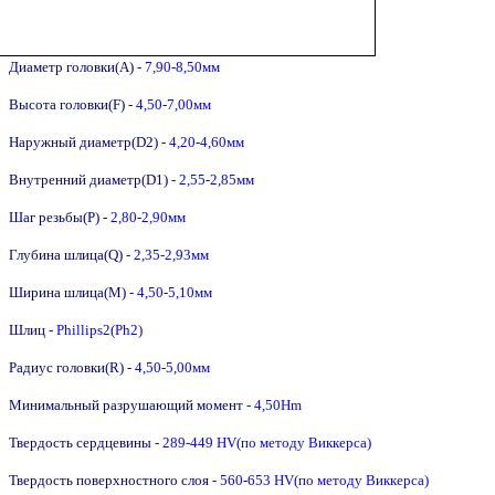
Диаметр головки(A)
- 7,90-8,50мм
Высота головки(F) -
4,50-7,00мм
Наружный диаметр(D2)
- 4,20-4,60мм
Внутренний диаметр(D1)
- 2,55-2,85мм
Шаг резьбы(P) -
2,8
0-2,90мм
Глубина шлица(Q)
- 2,35-2,93мм
Ширина шлица(M)
- 4,50-5,10мм
Шлиц
- Phillips2(Ph2)
Радиус головки(R)
- 4,50-5,00мм
Минимальный разрушающий момент
- 4,50Hm
Твердость сердцевины
- 289-449 HV(по методу Виккерса)
Твердость поверхностного слоя
- 560-653 HV
(по методу Виккерса)