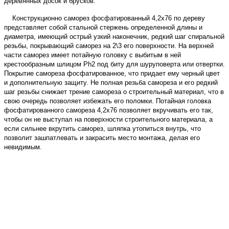
деревянных досок и брусков.
Конструкционно саморез фосфатированный 4,2х76 по дереву
представляет собой стальной стержень определенной длины и
диаметра, имеющий острый узкий наконечник, редкий шаг спиральной
резьбы, покрывающий саморез на 2\3 его поверхности. На верхней
части саморез имеет потайную головку с выбитым в ней
крестообразным шлицом Ph2 под биту для шуруповерта или отвертки.
Покрытие самореза фосфатированное, что придает ему черный цвет
и дополнительную защиту.
Не полная резьба самореза
и его редкий
шаг резьбы снижает трение самореза о строительный материал, что в
свою очередь позволяет избежать его поломки. Потайная головка
фосфатированного самореза 4,2х76 позволяет вкручивать его так,
чтобы он не выступал на поверхности строительного материала, а
если сильнее вкрутить саморез, шляпка утопиться внутрь, что
позволит зашпатлевать и закрасить место монтажа, делая его
невидимым.