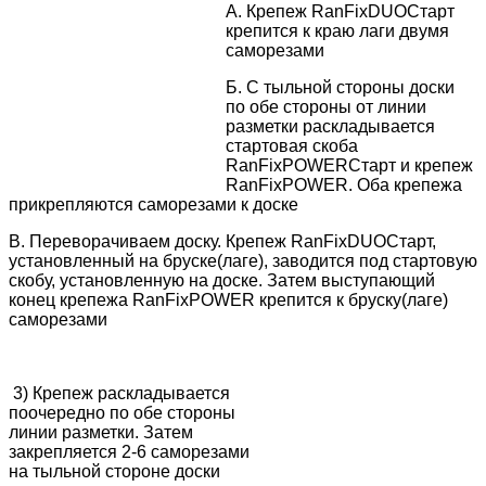
А. Крепеж RanFixDUOСтарт
крепится к краю лаги двумя
саморезами
Б. С тыльной стороны доски
по обе стороны от линии
разметки раскладывается
стартовая скоба
RanFixPOWERСтарт и крепеж
RanFixPOWER. Оба крепежа
прикрепляются саморезами к доске
В. Переворачиваем доску. Крепеж RanFixDUOСтарт,
установленный на бруске(лаге), заводится под стартовую
скобу, установленную на доске. Затем выступающий
конец крепежа RanFixPOWER крепится к бруску(лаге)
саморезами
3) Крепеж раскладывается
поочередно по обе стороны
линии разметки. Затем
закрепляется 2-6 саморезами
на тыльной стороне доски