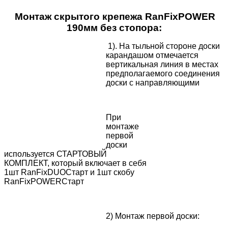
Монтаж скрытого крепежа RanFixPOWER
190мм без стопора:
1). На тыльной стороне доски
карандашом отмечается
вертикальная линия в местах
предполагаемого соединения
доски с направляющими
При
монтаже
первой
доски
используется СТАРТОВЫЙ
КОМПЛЕКТ, который включает в себя
1шт RanFixDUOСтарт и 1шт скобу
RanFixPOWERСтарт
2) Монтаж первой доски: