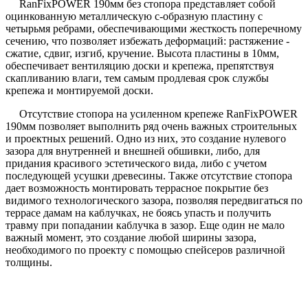
RanFixPOWER 190мм без стопора представляет собой
оцинкованную металлическую с-образную пластину с
четырьмя ребрами, обеспечивающими жесткость поперечному
сечению, что позволяет избежать деформаций: растяжение -
сжатие, сдвиг, изгиб, кручение. Высота пластины в 10мм,
обеспечивает вентиляцию доски и крепежа, препятствуя
скапливанию влаги, тем самым продлевая срок службы
крепежа и монтируемой доски.
Отсутствие стопора на усиленном крепеже RanFixPOWER
190мм позволяет выполнить ряд очень важных строительных
и проектных решений. Одно из них, это создание нулевого
зазора для внутренней и внешней обшивки, либо, для
придания красивого эстетического вида, либо с учетом
последующей усушки древесины. Также отсутствие стопора
дает возможность монтировать террасное покрытие без
видимого технологического зазора, позволяя передвигаться по
террасе дамам на каблучках, не боясь упасть и получить
травму при попадании каблучка в зазор. Еще один не мало
важный момент, это создание любой ширины зазора,
необходимого по проекту с помощью спейсеров различной
толщины.