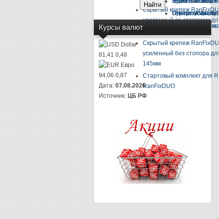
Ножи и лезвия
Ключи и набор к
Буры SDS-max 
Молот
Скрытый крепеж RanFixD
Плоскогубцы, кус
Отвертки и набо
Бур проломной
Молот
усиленный со стопором для
Отвертка-индик
Молот
Курсы валют
145мм
Скрытый крепеж RanFixD
Dollar
усиленный без стопора для
81,41
0,48
145мм
Евро
94,06
0,87
Стартовый комплект для 
Дата:
07.08.2026
RanFixDUO
Источник:
ЦБ РФ