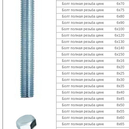
лючей "Nork"
AGRESSOR "RENNBOHR"
ки со стеклопластиковой рукояткой
Болт полная резьба цинк 6х70
UO 80мм
ачки, тонкогубцы Targ
р отверток "Nox"
 KRASHER "RENNBOHR"
ки-гвоздодеры
Болт полная резьба цинк 6х75
 доски от
атор USH
ки специальные
Болт полная резьба цинк 6х80
Болт полная резьба цинк 6х90
UO 80мм
Болт полная резьба цинк 6х100
 доски от
Болт полная резьба цинк 6х120
Болт полная резьба цинк 6х130
RanFixPOWER и
Болт полная резьба цинк 6х140
Болт полная резьба цинк 6х150
Болт полная резьба цинк 8х16
Болт полная резьба цинк 8х20
Болт полная резьба цинк 8х25
Болт полная резьба цинк 8х30
Болт полная резьба цинк 8х35
Болт полная резьба цинк 8х40
Болт полная резьба цинк 8х45
Болт полная резьба цинк 8х50
Болт полная резьба цинк 8х55
Болт полная резьба цинк 8х60
Болт полная резьба цинк 8х65