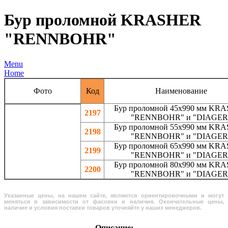
Бур проломной KRASHER
"RENNBOHR"
Menu
Home
Фото
Код
Наименование
Бур проломной 45х990 мм KR
2197
"RENNBOHR" и "DIAGER
Бур проломной 55х990 мм KR
2198
"RENNBOHR" и "DIAGER
Бур проломной 65х990 мм KR
2199
"RENNBOHR" и "DIAGER
Бур проломной 80х990 мм KR
2200
"RENNBOHR" и "DIAGER
Указанные цены, на нашем сайте, являются ориентировочными и могут
меняться в зависимости от фасовки и наличия. Окончательные цены,
наличие и условия поставки товаров уточняйте у наших менеджеров.
Описание: