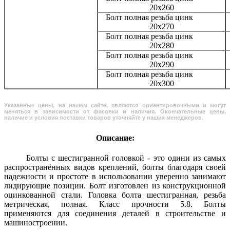
20x260
Болт полная резьба цинк
20x270
Болт полная резьба цинк
20x280
Болт полная резьба цинк
20x290
Болт полная резьба цинк
20x300
Указанные цены, на нашем сайте, являются ориентировочными и могут
меняться в зависимости от фасовки и наличия. Окончательные цены,
наличие и условия поставки товаров уточняйте у наших менеджеров.
Описание:
Болты с шестигранной головкой - это одини из самых
распространённых видов креплений, болты благодаря своей
надежности и простоте в использовании уверенно занимают
лидирующие позиции. Болт изготовлен из конструкционной
оцинкованной стали. Головка болта шестигранная, резьба
метрическая, полная. Класс прочности 5.8. Болты
применяются для соединения деталей в строительстве и
машиностроении.