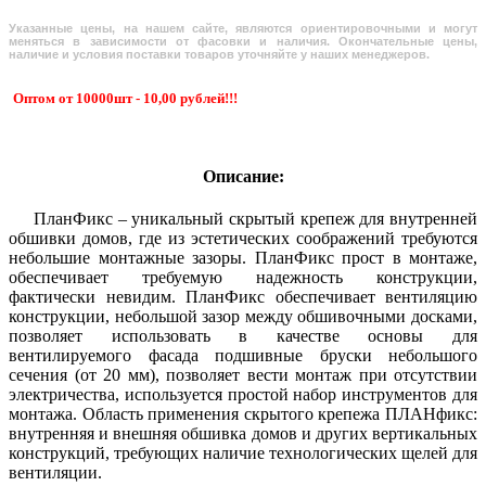
Указанные цены, на нашем сайте, являются ориентировочными и могут
меняться в зависимости от фасовки и наличия. Окончательные цены,
наличие и условия поставки товаров уточняйте у наших менеджеров.
Оптом от 10000шт - 10,00 рублей!!!
Описание:
ПланФикс – уникальный скрытый крепеж для внутренней
обшивки домов, где из эстетических соображений требуются
небольшие монтажные зазоры. ПланФикс прост в монтаже,
обеспечивает требуемую надежность конструкции,
фактически невидим. ПланФикс обеспечивает вентиляцию
конструкции, небольшой зазор между обшивочными досками,
позволяет использовать в качестве основы для
вентилируемого фасада подшивные бруски небольшого
сечения (от 20 мм), позволяет вести монтаж при отсутствии
электричества, используется простой набор инструментов для
монтажа. Область применения скрытого крепежа ПЛАНфикс:
внутренняя и внешняя обшивка домов и других вертикальных
конструкций, требующих наличие технологических щелей для
вентиляции.