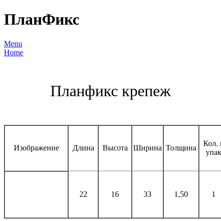
ПланФикс
Menu
Home
Планфикс крепеж
Кол. 
Изображение
Длина
Высота
Ширина
Толщина
упа
22
16
33
1,50
1