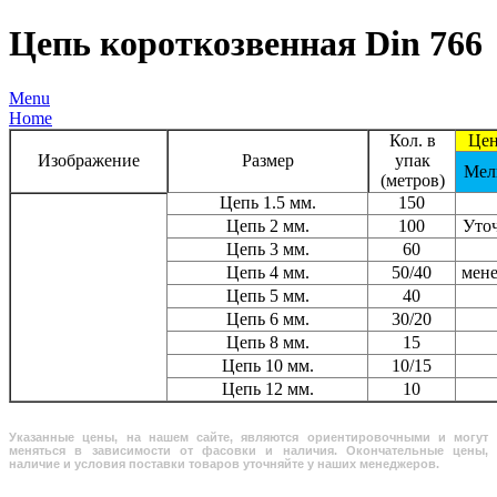
Цепь короткозвенная Din 766
Menu
Home
Кол. в
Цен
Изображение
Размер
упак
Мел
(метров)
Цепь 1.5 мм.
150
Цепь 2 мм.
100
Уто
Цепь 3 мм.
60
Цепь 4 мм.
50/40
мен
Цепь 5 мм.
40
Цепь 6 мм.
30/20
Цепь 8 мм.
15
Цепь 10 мм.
10/15
Цепь 12 мм.
10
Указанные цены, на нашем сайте, являются ориентировочными и могут
меняться в зависимости от фасовки и наличия. Окончательные цены,
наличие и условия поставки товаров уточняйте у наших менеджеров.