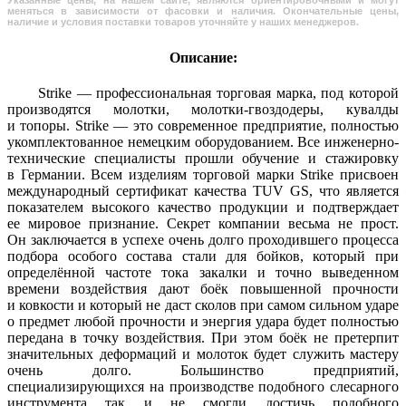
меняться в зависимости от фасовки и наличия. Окончательные цены,
наличие и условия поставки товаров уточняйте у наших менеджеров.
Описание:
Strike — профессиональная торговая марка, под которой
производятся молотки, молотки-гвоздодеры, кувалды
и топоры. Strike — это современное предприятие, полностью
укомплектованное немецким оборудованием. Все инженерно-
технические специалисты прошли обучение и стажировку
в Германии. Всем изделиям торговой марки Strike присвоен
международный сертификат качества TUV GS, что является
показателем высокого качество продукции и подтверждает
ее мировое признание. Секрет компании весьма не прост.
Он заключается в успехе очень долго проходившего процесса
подбора особого состава стали для бойков, который при
определённой частоте тока закалки и точно выведенном
времени воздействия дают боёк повышенной прочности
и ковкости и который не даст сколов при самом сильном ударе
о предмет любой прочности и энергия удара будет полностью
передана в точку воздействия. При этом боёк не претерпит
значительных деформаций и молоток будет служить мастеру
очень долго. Большинство предприятий,
специализирующихся на производстве подобного слесарного
инструмента так и не смогли достичь подобного