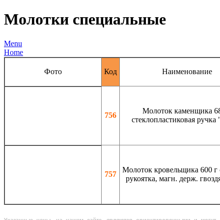
Молотки специальные
Menu
Home
Фото
Код
Наименование
Молоток каменщика 68
756
стеклопластиковая ручка "
Молоток кровельщика 600 г 
757
рукоятка, магн. держ. гвоздя
Указанные цены, на нашем сайте, являются ориентировочными и могут