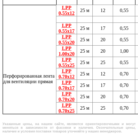
LPP
25 м
12
0,55
0,55х12
LPP
25 м
17
0,55
0,55х17
LPP
25 м
20
0,55
0,55х20
LPP
25 м
20
1,00
1,00x20
LPP
25 м
25
0,55
0,55х25
LPP
25 м
12
0,70
Перфорированная лента
0,70х12
для вентиляции прямая
LPP
25 м
17
0,70
0,70х17
LPP
25 м
20
0,70
0,70х20
LPP
25 м
25
0,70
0,70х25
Указанные цены, на нашем сайте, являются ориентировочными и могут
меняться в зависимости от фасовки и наличия. Окончательные цены,
наличие и условия поставки товаров уточняйте у наших менеджеров.