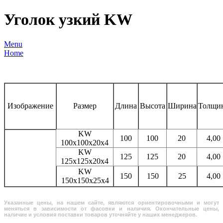
Уголок узкий KW
Menu
Home
Изображение
Размер
Длина
Высота
Ширина
Толщи
KW
100
100
20
4,00
100x100x20x4
KW
125
125
20
4,00
125x125x20x4
KW
150
150
25
4,00
150x150x25x4
Указанные цены, на нашем сайте, являются ориентировочными и могут
меняться в зависимости от фасовки и наличия. Окончательные цены,
наличие и условия поставки товаров уточняйте у наших менеджеров.