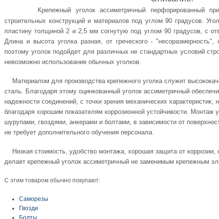
лючей "Nork"
AGRESSOR "RENNBOHR"
ки со стеклопластиковой рукояткой
UO 80мм
Крепежный уголок ассиметричный перфорированный
при
ачки, тонкогубцы Targ
р отверток "Nox"
 KRASHER "RENNBOHR"
ки-гвоздодеры
 доски от
строительных конструкций и материалов под углом 90 градусов. Уго
атор USH
ки специальные
пластину толщиной 2 и 2,5 мм согнутую под углом 90 градусов, с о
Длина и высота уголка разная, от греческого - "несоразмерность",
UO 80мм
поэтому уголок подойдет для различных не стандартных условий стро
 доски от
невозможно использование обычных уголков.
RanFixPOWER и
Материалом для производства крепежного уголка служит высококач
сталь. Благодаря этому оцинкованный уголок ассиметричный обеспечи
надежности соединений, с точки зрения механических характеристик, 
благодаря хорошим показателям коррозионной устойчивости. Монтаж у
шурупами, гвоздями, анкерами и болтами, в зависимости от поверхнос
не требует дополнительного обучения персонала.
Низкая стоимость, удобство монтажа, хорошая защита от коррозии, о
делает крепежный уголок ассиметричный не заменимым крепежным эле
С этим товаром обычно покупают:
Саморезы
Гвозди
Болты