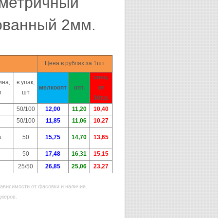
иметричный
ованный 2мм.
Цена в рублях за 1шт
спец.
ина,
в упак,
мелкоопт
опт.
от
м
шт
30т.р.
50/100
12,00
11,20
10,40
50/100
11,85
11,06
10,27
5
50
15,75
14,70
13,65
50
17,48
16,31
15,15
25/50
26,85
25,06
23,27
ависимости от фасовки и наличия.
джеров.