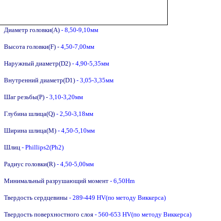
Диаметр головки(A)
- 8,50-9,10мм
Высота головки(F) -
4,50-7,00мм
Наружный диаметр(D2)
- 4,90-5,35мм
Внутренний диаметр(D1)
- 3,05-3,35мм
Шаг резьбы(P) -
3,1
0-3,20мм
Глубина шлица(Q)
- 2,50-3,18мм
Ширина шлица(M)
- 4,50-5,10мм
Шлиц
- Phillips2(Ph2)
Радиус головки(R)
- 4,50-5,00мм
Минимальный разрушающий момент
- 6,50Hm
Твердость сердцевины
- 289-449 HV(по методу Виккерса)
Твердость поверхностного слоя
- 560-653 HV
(по методу Виккерса)