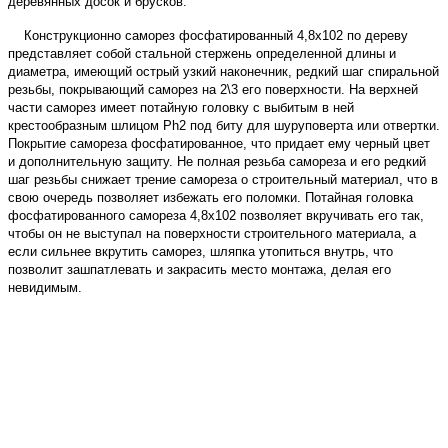
деревянных досок и брусков.
Конструкционно саморез фосфатированный 4,8х102 по дереву
представляет собой стальной стержень определенной длины и
диаметра, имеющий острый узкий наконечник, редкий шаг спиральной
резьбы, покрывающий саморез на 2\3 его поверхности. На верхней
части саморез имеет потайную головку с выбитым в ней
крестообразным шлицом Ph2 под биту для шуруповерта или отвертки.
Покрытие самореза фосфатированное, что придает ему черный цвет
и дополнительную защиту.
Не полная резьба самореза
и его редкий
шаг резьбы снижает трение самореза о строительный материал, что в
свою очередь позволяет избежать его поломки. Потайная головка
фосфатированного самореза 4,8х102 позволяет вкручивать его так,
чтобы он не выступал на поверхности строительного материала, а
если сильнее вкрутить саморез, шляпка утопиться внутрь, что
позволит зашпатлевать и закрасить место монтажа, делая его
невидимым.