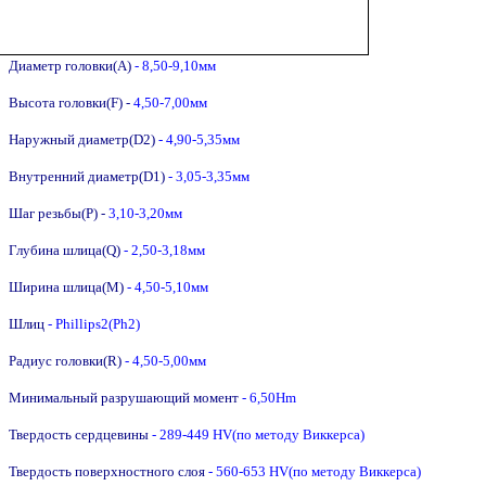
Диаметр головки(A)
- 8,50-9,10мм
Высота головки(F) -
4,50-7,00мм
Наружный диаметр(D2)
- 4,90-5,35мм
Внутренний диаметр(D1)
- 3,05-3,35мм
Шаг резьбы(P) -
3,1
0-3,20мм
Глубина шлица(Q)
- 2,50-3,18мм
Ширина шлица(M)
- 4,50-5,10мм
Шлиц
- Phillips2(Ph2)
Радиус головки(R)
- 4,50-5,00мм
Минимальный разрушающий момент
- 6,50Hm
Твердость сердцевины
- 289-449 HV(по методу Виккерса)
Твердость поверхностного слоя
- 560-653 HV
(по методу Виккерса)