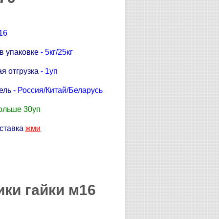
16
в упаковке
- 5кг/25кг
я отгрузка
- 1уп
ель
- Россия/Китай/Беларусь
ольше 30уп
тавка
жми
ики гайки м16