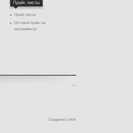
Прайс листы
Прайс листы
Оптовый прайс на
инструменты
Созданно LeXer