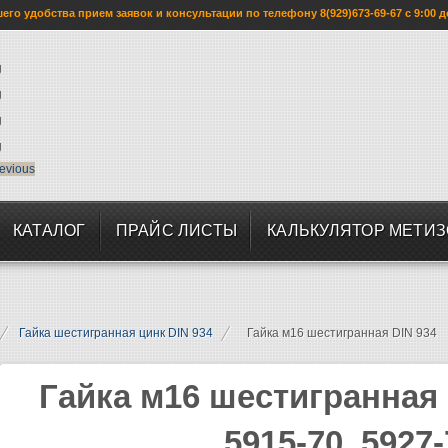
го удобства прием заявок и консультации по телефону 8(929)673-69-67 с 9:00 д
evious
КАТАЛОГ
ПРАЙС ЛИСТЫ
КАЛЬКУЛЯТОР МЕТИ
Гайка шестигранная цинк DIN 934
Гайка м16 шестигранная DIN 934
Гайка м16 шестигранная
5915-70, 5927-