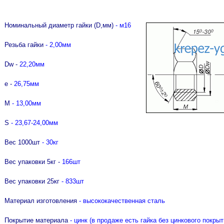
лючей "Nork"
AGRESSOR "RENNBOHR"
ки со стеклопластиковой рукояткой
UO 80мм
ачки, тонкогубцы Targ
р отверток "Nox"
 KRASHER "RENNBOHR"
ки-гвоздодеры
 доски от
Номинальный диаметр гайки (D,мм)
- м16
атор USH
ки специальные
UO 80мм
Резьба гайки
- 2,00мм
 доски от
Dw -
22
,20
мм
RanFixPOWER и
е -
26,75
мм
М
- 13,00мм
S
- 23,67-24,00мм
Вес 1000шт
- 30кг
Вес упаковки 5кг -
166
шт
Вес упаковки 25кг
- 833шт
Материал изготовления
- высококачественная сталь
Покрытие материала
- цинк (в продаже есть гайка без цинкового покрыт