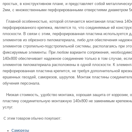
простых, в конструктивном плане, и представляет собой металлическ
2мм, с множественными перфорированными отверстиями диаметром 5
Главной особенностью, которой отличается монтажная пластина 140
перфорированного крепежа, является то, что соединяемые ей констру
плоскости. В связи с этим, перфорированная пластина используется 
элементов из обрезного пиломатериала, либо для обеспечения надежн
элементов стропильно-подстропильной системы, располагаясь при этом
фиксируемые элементы. При любом варианте сопряжения, необходимо 
140х800 обеспечивает надежное соединение только в том случае, ес
элементов пиломатериала расположены в одной плоскости. К элемент
перфорированная пластина крепится, не требуя дополнительной врезк
ершенных гвоздей, саморезов, шурупов.
Монтаж пластины соединитель
обучения персонала.
Низкая стоимость, удобство монтажа, хорошая защита от коррозии, о
пластину соединительную монтажную 140х800 не заменимым крепежн
услуг.
С этим товаром обычно покупают:
Саморезы