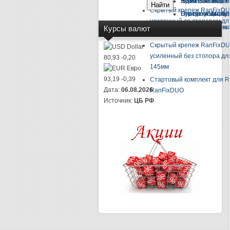
Ножи и лезвия
Ключи и набор к
Буры SDS-max 
Молот
Скрытый крепеж RanFixD
Плоскогубцы, кус
Отвертки и набо
Бур проломной
Молот
усиленный со стопором для
Отвертка-индик
Молот
Курсы валют
145мм
Скрытый крепеж RanFixD
Dollar
усиленный без стопора для
80,93
-0,20
145мм
Евро
93,19
-0,39
Стартовый комплект для 
Дата:
06.08.2026
RanFixDUO
Источник:
ЦБ РФ