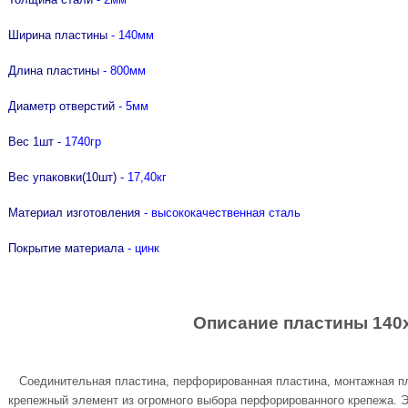
лючей "Nork"
AGRESSOR "RENNBOHR"
ки со стеклопластиковой рукояткой
UO 80мм
ачки, тонкогубцы Targ
р отверток "Nox"
 KRASHER "RENNBOHR"
ки-гвоздодеры
Ширина пластины
- 140мм
 доски от
атор USH
ки специальные
Длина пластины
- 800мм
UO 80мм
 доски от
Диаметр отверстий
- 5мм
Вес 1шт
- 1740гр
RanFixPOWER и
Вес упаковки(10шт)
- 17,40кг
Материал изготовления
- высококачественная сталь
Покрытие материала
- цинк
Описание пластины 140
Соединительная пластина, перфорированная пластина, монтажная пл
крепежный элемент из огромного выбора перфорированного крепежа. 