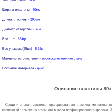
лючей "Nork"
AGRESSOR "RENNBOHR"
ки со стеклопластиковой рукояткой
UO 80мм
ачки, тонкогубцы Targ
р отверток "Nox"
 KRASHER "RENNBOHR"
ки-гвоздодеры
Ширина пластины
- 80мм
 доски от
атор USH
ки специальные
Длина пластины
- 280мм
UO 80мм
 доски от
Диаметр отверстий
- 5мм
Вес 1шт
- 334гр
RanFixPOWER и
Вес упаковки(25шт)
- 8,35кг
Материал изготовления
- высококачественная сталь
Покрытие материала
- цинк
Описание пластины 80х
Соединительная пластина, перфорированная пластина, монтажная пл
крепежный элемент из огромного выбора перфорированного крепежа. 