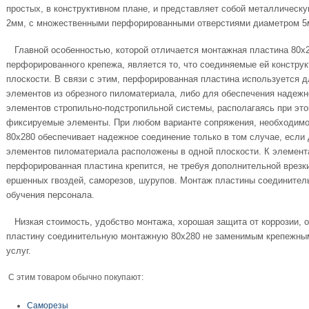
простых, в конструктивном плане, и представляет собой металлическ
2мм, с множественными перфорированными отверстиями диаметром 5
Главной особенностью, которой отличается монтажная пластина 80х
перфорированного крепежа, является то, что соединяемые ей констру
плоскости. В связи с этим, перфорированная пластина используется 
элементов из обрезного пиломатериала, либо для обеспечения надежн
элементов стропильно-подстропильной системы, располагаясь при этом
фиксируемые элементы. При любом варианте сопряжения, необходимо 
80х280 обеспечивает надежное соединение только в том случае, есл
элементов пиломатериала расположены в одной плоскости. К элемент
перфорированная пластина крепится, не требуя дополнительной врезк
ершенных гвоздей, саморезов, шурупов.
Монтаж пластины соединитель
обучения персонала.
Низкая стоимость, удобство монтажа, хорошая защита от коррозии, о
пластину соединительную монтажную 80х280 не заменимым крепежны
услуг.
С этим товаром обычно покупают:
Саморезы