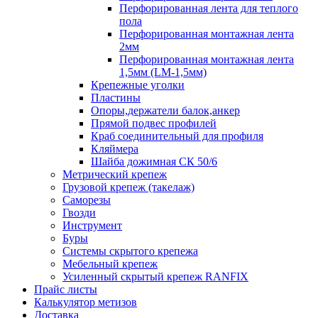
Перфорированная лента для теплого
пола
Перфорированная монтажная лента
2мм
Перфорированная монтажная лента
1,5мм (LM-1,5мм)
Крепежные уголки
Пластины
Опоры,держатели балок,анкер
Прямой подвес профилей
Краб соединительный для профиля
Кляймера
Шайба дожимная СК 50/6
Метрический крепеж
Грузовой крепеж (такелаж)
Саморезы
Гвозди
Инструмент
Буры
Системы скрытого крепежа
Мебельный крепеж
Усиленный скрытый крепеж RANFIX
Прайс листы
Калькулятор метизов
Доставка