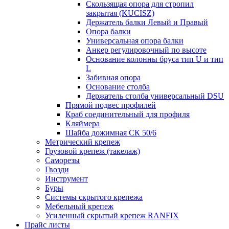
Скользящая опора для стропил
закрытая (KUCISZ)
Держатель балки Левый и Правый
Опора балки
Универсальная опора балки
Анкер регулировочный по высоте
Основание колонны бруса тип U и тип
L
Забивная опора
Основание столба
Держатель столба универсальный DSU
Прямой подвес профилей
Краб соединительный для профиля
Кляймера
Шайба дожимная СК 50/6
Метрический крепеж
Грузовой крепеж (такелаж)
Саморезы
Гвозди
Инструмент
Буры
Системы скрытого крепежа
Мебельный крепеж
Усиленный скрытый крепеж RANFIX
Прайс листы