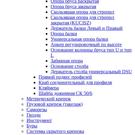
Опора бруса раскрытая
Опора бруса закрытая
Скользящая опора для стропил
Скользящая опора для стропил
закрытая (KUCISZ)
Держатель балки Левый и Правый
Опора балки
Универсальная опора балки
Анкер регулировочный по высоте
Основание колонны бруса тип U и тип
L
Забивная опора
Основание столба
Держатель столба универсальный DSU
Прямой подвес профилей
Краб соединительный для профиля
Кляймера
Шайба дожимная СК 50/6
Метрический крепеж
Грузовой крепеж (такелаж)
Саморезы
Гвозди
Инструмент
Буры
Системы скрытого крепежа