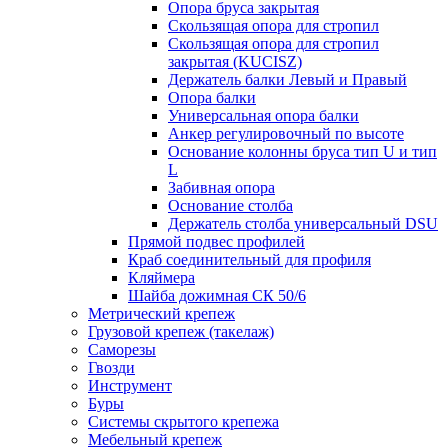
Опора бруса закрытая
Скользящая опора для стропил
Скользящая опора для стропил
закрытая (KUCISZ)
Держатель балки Левый и Правый
Опора балки
Универсальная опора балки
Анкер регулировочный по высоте
Основание колонны бруса тип U и тип
L
Забивная опора
Основание столба
Держатель столба универсальный DSU
Прямой подвес профилей
Краб соединительный для профиля
Кляймера
Шайба дожимная СК 50/6
Метрический крепеж
Грузовой крепеж (такелаж)
Саморезы
Гвозди
Инструмент
Буры
Системы скрытого крепежа
Мебельный крепеж