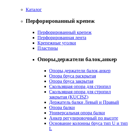
Каталог
Перфорированный крепеж
Перфорированный крепеж
Перфорированная лента
Крепежные уголки
Пластины
Опоры,держатели балок,анкер
Опоры,держатели балок,анкер
Опора бруса раскрытая
Опора бруса закрытая
Скользящая опора для стропил
Скользящая опора для стропил
закрытая (KUCISZ)
Держатель балки Левый и Правый
Опора балки
Универсальная опора балки
Анкер регулировочный по высоте
Основание колонны бруса тип U и тип
L