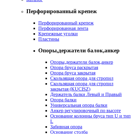
Перфорированный крепеж
Перфорированный крепеж
Перфорированная лента
Крепежные уголки
Пластины
Опоры,держатели балок,анкер
Опоры,держатели балок,анкер
Опора бруса раскрытая
Опора бруса закрытая
Скользящая опора для стропил
Скользящая опора для стропил
закрытая (KUCISZ)
Держатель балки Левый и Правый
Опора балки
Универсальная опора балки
Анкер регулировочный по высоте
Основание колонны бруса тип U и тип
L
Забивная опора
Основание столба