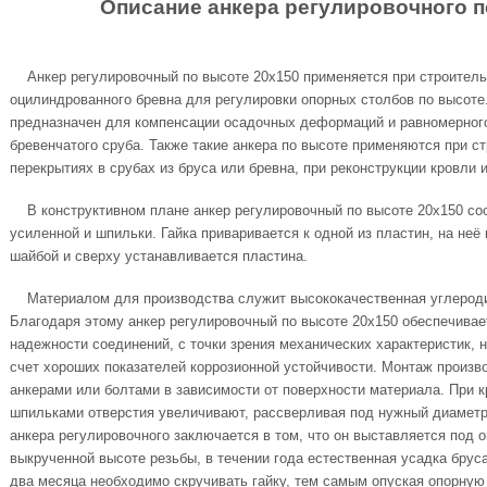
Описание анкера регулировочного п
Анкер регулировочный по высоте 20х150
применяется при строитель
оцилиндрованного бревна для регулировки опорных столбов по высоте
предназначен для компенсации осадочных деформаций и равномерног
бревенчатого сруба. Также такие анкера по высоте применяются при с
перекрытиях в срубах из бруса или бревна, при реконструкции кровли
В конструктивном плане анкер регулировочный по высоте 20х150 сост
усиленной и шпильки. Гайка приваривается к одной из пластин, на неё
шайбой и сверху устанавливается пластина.
Материалом для производства служит высококачественная углеродис
Благодаря этому анкер регулировочный по высоте 20х150 обеспечивае
надежности соединений, с точки зрения механических характеристик, н
счет хороших показателей коррозионной устойчивости. Монтаж произв
анкерами или болтами в зависимости от поверхности материала.
При к
шпильками отверстия увеличивают, рассверливая под нужный диаметр
анкера регулировочного заключается в том, что он выставляется под 
выкрученной высоте резьбы, в течении года естественная усадка бруса
два месяца необходимо скручивать гайку, тем самым опуская опорную 