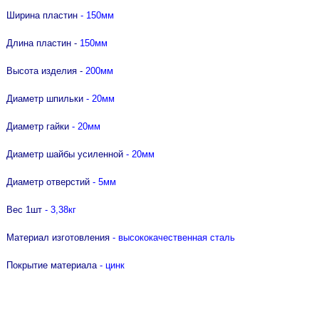
лючей "Nork"
AGRESSOR "RENNBOHR"
ки со стеклопластиковой рукояткой
UO 80мм
Ширина пластин
- 150мм
ачки, тонкогубцы Targ
р отверток "Nox"
 KRASHER "RENNBOHR"
ки-гвоздодеры
 доски от
атор USH
ки специальные
Длина пластин -
15
0мм
UO 80мм
Высота изделия -
20
0мм
 доски от
Диаметр шпильки
- 20мм
RanFixPOWER и
Диаметр гайки
- 20мм
Диаметр шайбы усиленной
- 20мм
Диаметр отверстий
- 5мм
Вес 1шт
- 3,38кг
Материал изготовления
- высококачественная сталь
Покрытие материала
- цинк