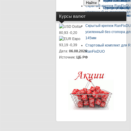
Ножи и лезвия
Ключи и набор к
Буры SDS-max 
Молот
Скрытый крепеж RanFixD
Плоскогубцы, кус
Отвертки и набо
Бур проломной
Молот
усиленный со стопором для
Отвертка-индик
Молот
Курсы валют
145мм
Скрытый крепеж RanFixD
Dollar
усиленный без стопора для
80,93
-0,20
145мм
Евро
93,19
-0,39
Стартовый комплект для 
Дата:
06.08.2026
RanFixDUO
Источник:
ЦБ РФ