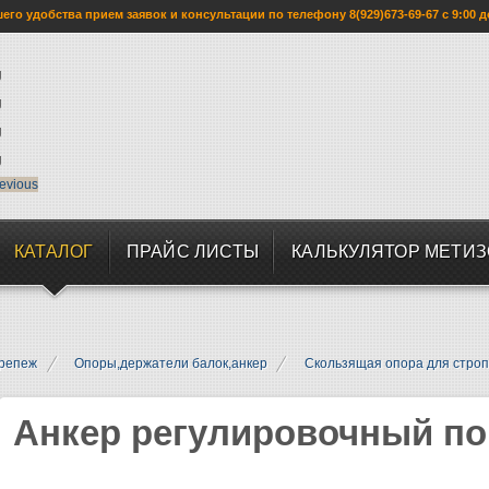
го удобства прием заявок и консультации по телефону 8(929)673-69-67 с 9:00 д
evious
КАТАЛОГ
ПРАЙС ЛИСТЫ
КАЛЬКУЛЯТОР МЕТИ
репеж
Опоры,держатели балок,анкер
Скользящая опора для стро
Анкер регулировочный по