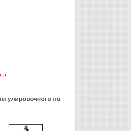
десь
регулировочного по