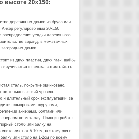
о высоте 20х150:
стве деревянных домов из бруса или
. Анкер регулировочный 20х150
о распределения усадки деревянного
троительстве веранд, в межэтажных
 и загородных домов.
оит из двух пластин, двух гаек, шайбы
 накручивается шпилька, затем гайка с
тая сталь, покрытие оцинковано.
т не только высокий уровень
о и длительный срок эксплуатации, за
одится саморезами, шурупами,
реплении анкерами, болтами или
 сверлом по металлу.
Принцип работы
опорный столб или балку на
 составляет от 5-10см, поэтому раз в
балку или столб на 1-2см по всему