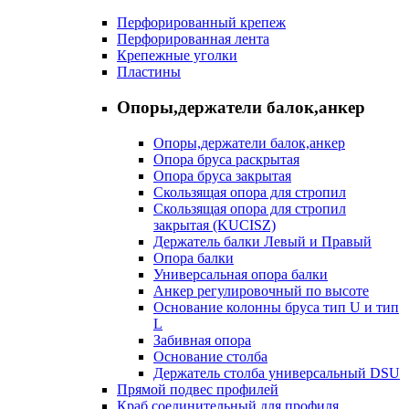
Перфорированный крепеж
Перфорированная лента
Крепежные уголки
Пластины
Опоры,держатели балок,анкер
Опоры,держатели балок,анкер
Опора бруса раскрытая
Опора бруса закрытая
Скользящая опора для стропил
Скользящая опора для стропил
закрытая (KUCISZ)
Держатель балки Левый и Правый
Опора балки
Универсальная опора балки
Анкер регулировочный по высоте
Основание колонны бруса тип U и тип
L
Забивная опора
Основание столба
Держатель столба универсальный DSU
Прямой подвес профилей
Краб соединительный для профиля