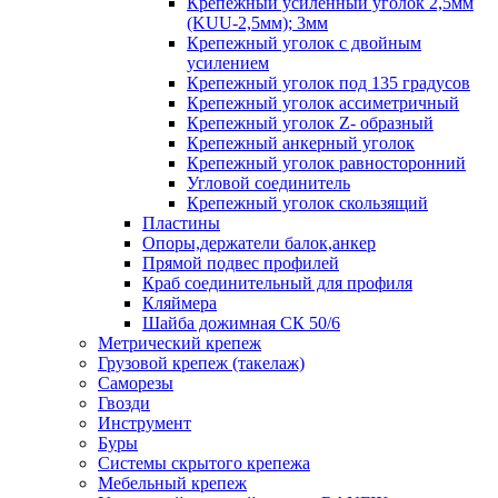
Крепежный усиленный уголок 2,5мм
(KUU-2,5мм); 3мм
Крепежный уголок с двойным
усилением
Крепежный уголок под 135 градусов
Крепежный уголок ассиметричный
Крепежный уголок Z- образный
Крепежный анкерный уголок
Крепежный уголок равносторонний
Угловой соединитель
Крепежный уголок скользящий
Пластины
Опоры,держатели балок,анкер
Прямой подвес профилей
Краб соединительный для профиля
Кляймера
Шайба дожимная СК 50/6
Метрический крепеж
Грузовой крепеж (такелаж)
Саморезы
Гвозди
Инструмент
Буры
Системы скрытого крепежа
Мебельный крепеж