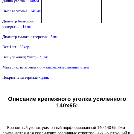
Длина уголка -
140
мм
Высота уголка -
140
мм
Диаметр большого
отверстия
- 13мм
Диаметр малого отверстия
- 5мм
Вес 1шт
- 284гр.
Вес упаковки(25шт)
- 7,1кг
Материал изготовления
- высококачественная сталь
Покрытие материала
- цинк
Описание крепежного уголка усиленного
140х65:
Крепежный уголок усиленный перфорированный 140 140 65 2мм
применяется для соединения различных строительных конструкций и